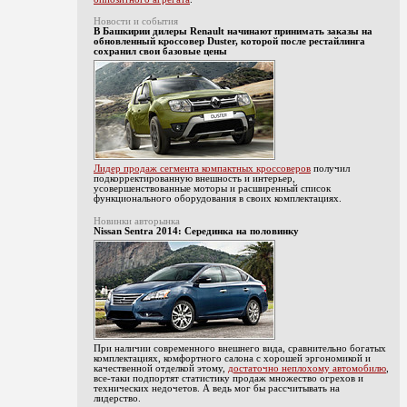
Новости и события
В Башкирии дилеры Renault начинают принимать заказы на
обновленный кроссовер Duster, которой после рестайлинга
сохранил свои базовые цены
Лидер продаж сегмента компактных кроссоверов
получил
подкорректированную внешность и интерьер,
усовершенствованные моторы и расширенный список
функционального оборудования в своих комплектациях.
Новинки авторынка
Nissan Sentra 2014: Серединка на половинку
При наличии современного внешнего вида, сравнительно богатых
комплектациях, комфортного салона с хорошей эргономикой и
качественной отделкой этому,
достаточно неплохому автомобилю
,
все-таки подпортят статистику продаж множество огрехов и
технических недочетов. А ведь мог бы рассчитывать на
лидерство.