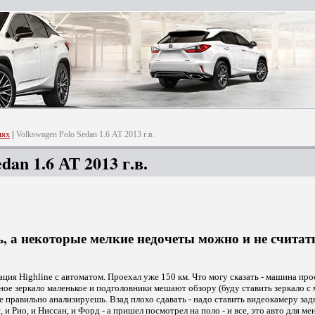
|
лях
Volkswagen Polo Sedan 1.6 АТ 2013 г.в.
dan 1.6 АТ 2013 г.в.
 а некоторые мелкие недочеты можно и не считат
ция Highline с автоматом. Проехал уже 150 км. Что могу сказать - машина прос
ное зеркало маленькое и подголовники мешают обзору (буду ставить зеркало с
е правильно анализируешь. Взад плохо сдавать - надо ставить видеокамеру зад
 Рио, и Ниссан, и Форд - а пришел посмотрел на поло - и все, это авто для мен