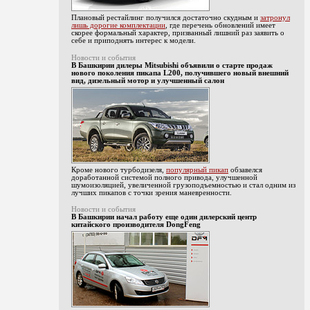
Плановый рестайлинг получился достаточно скудным и
затронул
лишь дорогие комплектации
, где перечень обновлений имеет
скорее формальный характер, призванный лишний раз заявить о
себе и приподнять интерес к модели.
Новости и события
В Башкирии дилеры Mitsubishi объявили о старте продаж
нового поколения пикапа L200, получившего новый внешний
вид, дизельный мотор и улучшенный салон
Кроме нового турбодизеля,
популярный пикап
обзавелся
доработанной системой полного привода, улучшенной
шумоизоляцией, увеличенной грузоподъемностью и стал одним из
лучших пикапов с точки зрения маневренности.
Новости и события
В Башкирии начал работу еще один дилерский центр
китайского производителя DongFeng