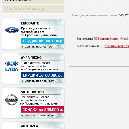
Свободный склад
ваз, га
Опыт управления автомобилями:
Все отзывы: [
Об автомобилях
О раб
Вы тоже можете [
Добавить свой отз