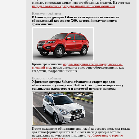
снимать с продажи самые невостребованные модели. На этот раз
не у дел оказались сразу два пикапа японской компании
.
Новости и события
В Башкирии дилеры Lifan начали принимать заказы на
обновленный кроссовер X60, который получил новую
трансмиссию
Кроме трансмиссии
модель получила слегка подправленный
внешний вид
, новые элементы в перечне оборудования и, как
следствие, подросший ценник.
Новости и события
Уфимские дилеры Subaru объявили о старте продаж
обновленного универсала Outback, который по-прежнему
оснащается вариатором и системой полного привода
После недавнего обновления японский кроссовер получил только
два атмосферных двигателя. С июля месяца дилеры готовы
предложить покупателям и мощную
турбированную версию
оппозитного агрегата
.