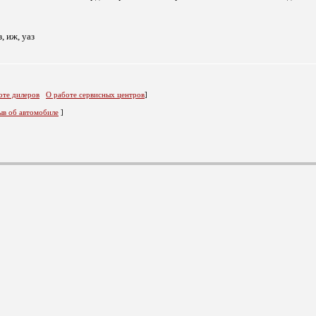
з, иж, уаз
оте дилеров
О работе сервисных центров
]
ыв об автомобиле
]