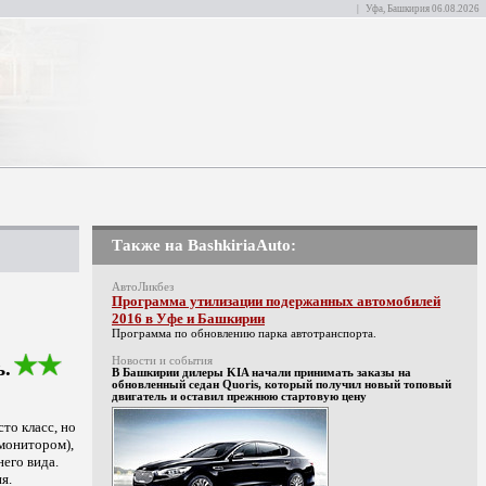
| Уфа, Башкирия 06.08.2026
Также на BashkiriaAuto:
АвтоЛикбез
Программа утилизации подержанных автомобилей
2016 в Уфе и Башкирии
Программа по обновлению парка автотранспорта.
ь.
Новости и события
В Башкирии дилеры KIA начали принимать заказы на
обновленный седан Quoris, который получил новый топовый
двигатель и оставил прежнюю стартовую цену
то класс, но
 монитором),
него вида.
я.