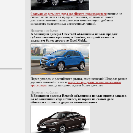
Флагман модельного ряда корейского производителя
внешне не
сильно отличается от предшественника, но помимо нового
двигателя заметно расширил свои комплектации, добавив
множество современных электронных опций.
Новости и события
В Башкирии дилеры Chevrolet объявили о начале продаж
субкомпактного кроссовера Tracker, который является
аналогом более дорогого Opel Mokka
Перед уходом с российского рынка, американский Шевроле решил
удивить автолюбителей и
запустил продажи своего маленького
кроссовера
, выход которого ждали более двух лет.
Новости и события
В Башкирии дилеры Renault объявили о начале приема заказов
на обновленный седан Fluence, который на самом деле
обновился только в дорогих комплектациях