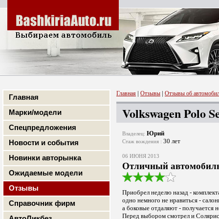
|
|
Главная
Отзывы
Отзывы об автомоби
Главная
Volkswagen Polo Se
Марки/модели
Спецпредложения
Юрий
Владелец:
30 лет
Новости и события
Стаж вождения :
Новинки авторынка
06 ИЮНЯ 2013
Отличный автомобиль,
Ожидаемые модели
Отзывы
Приобрел неделю назад - комплекта
одно немного не нравиться - салон
Справочник фирм
а боковые отдаляют - получается н
Перед выбором смотрел и Солярис, и
АвтоЛикбез