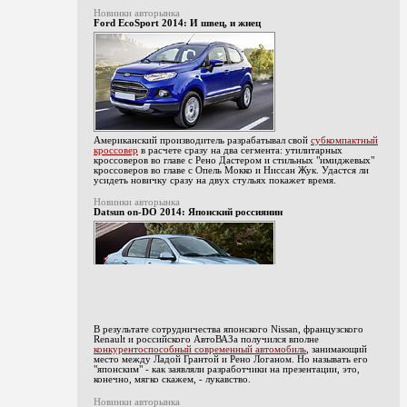
Новинки авторынка
Ford EcoSport 2014: И швец, и жнец
Американский производитель разрабатывал свой
субкомпактный
кроссовер
в расчете сразу на два сегмента: утилитарных
кроссоверов во главе с Рено Дастером и стильных "имиджевых"
кроссоверов во главе с Опель Мокко и Ниссан Жук. Удастся ли
усидеть новичку сразу на двух стульях покажет время.
Новинки авторынка
Datsun on-DO 2014: Японский россиянин
В результате сотрудничества японского Nissan, французского
Renault и российского АвтоВАЗа получился вполне
конкурентоспособный современный автомобиль
, занимающий
место между Ладой Грантой и Рено Логаном. Но называть его
"японским" - как заявляли разработчики на презентации, это,
конечно, мягко скажем, - лукавство.
Новинки авторынка