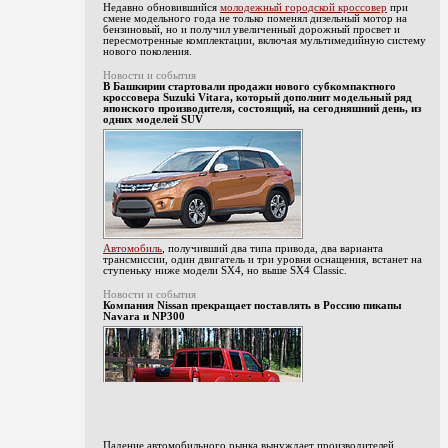
Недавно обновившийся
молодежный городской кроссовер
при
смене модельного года не только поменял дизельный мотор на
бензиновый, но и получил увеличенный дорожный просвет и
пересмотренные комплектации, включая мультимедийную систему
нового поколения.
Новости и события
В Башкирии стартовали продажи нового субкомпактного
кроссовера Suzuki Vitara, который дополнит модельный ряд
японского производителя, состоящий, на сегодняшний день, из
одних моделей SUV
Автомобиль
, получивший два типа привода, два варианта
трансмиссии, один двигатель и три уровня оснащения, встанет на
ступеньку ниже модели SX4, но выше SX4 Classic.
Новости и события
Компания Nissan прекращает поставлять в Россию пикапы
Navara и NP300
Падение автомобильного рынка вынуждает производителей