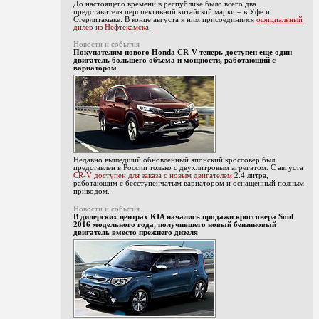
До настоящего времени в республике было всего два
представителя перспективной китайской марки – в Уфе и
Стерлитамаке. В конце августа к ним присоединился
официальный
дилер из Нефтекамска
.
Новости и события
Покупателям нового Honda CR-V теперь доступен еще один
двигатель большего объема и мощности, работающий с
вариатором
Недавно вышедший обновленный японский кроссовер был
представлен в России только с двухлитровым агрегатом. С августа
CR-V доступен для заказа с новым двигателем
2.4 литра,
работающим с бесступенчатым вариатором и оснащенный полным
приводом.
Новости и события
В дилерских центрах KIA начались продажи кроссовера Soul
2016 модельного года, получившего новый бензиновый
двигатель вместо прежнего дизеля