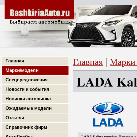
|
Главная
Марки 
Главная
Марки/модели
LADA Kali
Спецпредложения
Новости и события
Новинки авторынка
Ожидаемые модели
Отзывы
Справочник фирм
АвтоЛикбез