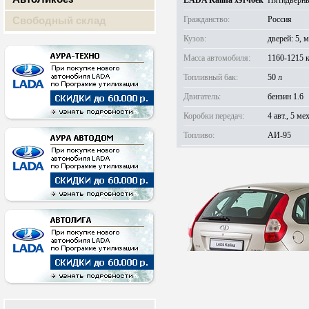
LADA Kalina хэтчбек
Пятидверный
Свободный склад
Гражданство:
Россия
Кузов:
дверей: 5, м
Масса автомобиля:
1160-1215 
Топливный бак:
50 л
Двигатель:
бензин 1.6
Коробки передач:
4 авт., 5 мех
Топливо:
АИ-95