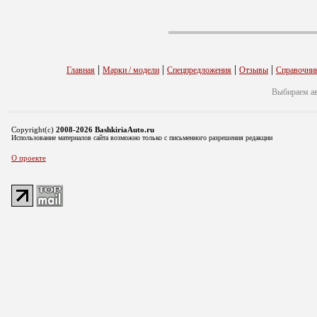
|
|
|
|
Главная
Марки / модели
Спецпредложения
Отзывы
Справочни
Выбираем а
Copyright(c)
2008-2026 BashkiriaAuto.ru
Использование материалов сайта возможно только с письменного разрешения редакции
О проекте