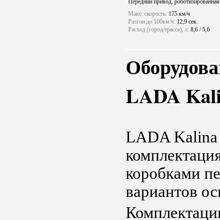
Передний привод, роботизированная
Макс. скорость:
175 км/ч
Разгон до 100км/ч:
12,9 сек.
Расход (город/трасса), л:
8,6 / 5,6
Оборудова
LADA Kali
LADA Kalina 
комплектация
коробками пе
вариантов ос
Комплектаци