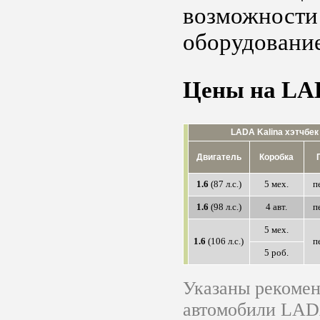
возможности
оборудование
Цены на LAD
LADA Kalina хэтчбек
Двигатель
Коробка
1.6
(87 л.с.)
5 мех.
п
1.6
(98 л.с.)
4 авт.
п
5 мех.
1.6
(106 л.с.)
п
5 роб.
Указаны рекоме
автомобили LAD