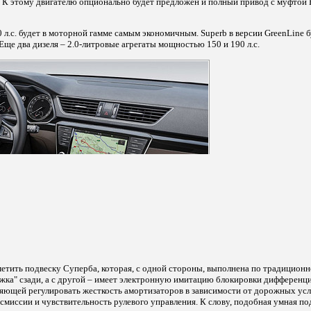
д. К этому двигателю опционально будет предложен и полный привод с муфтой 
0 л.с. будет в моторной гамме самым экономичным. Superb в версии GreenLine 
. Еще два дизеля – 2.0-литровые агрегаты мощностью 150 и 190 л.с.
етить подвеску Суперба, которая, с одной стороны, выполнена по традиционн
ка" сзади, а с другой – имеет электронную имитацию блокировки дифференци
яющей регулировать жесткость амортизаторов в зависимости от дорожных усл
смиссии и чувствительность рулевого управления. К слову, подобная умная по