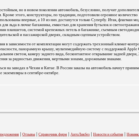
остойным, но в новом поколении автомобиль, безусловно, получит дополнител
. Кроме этого, конструкторы, по традиции, подготовили огромное количество
пользованы впервые, а 10 из них достанутся только Супербу. Итак, флагман мо
а для льда в лючке багажника, емкостью для хранения бутылок и светоотража
ения планшетов, системой крепежных петель в багажнике, съемным светодиод
одительской и пассажирской дверях, складным сцепным устройством.
я в зависимости от комплектации могут содержать трехзонный климат-контр
зопасности, панорамную крышу, мультимедийную систему с поддержкой Apple C
дальним светом, камеру заднего вида, бесконтактное открывание задней двери,
жения за рядностью движения, мертвыми зонами, дорожными знаками.
ься на заводах в Чехии и Китае. В России заказы на автомобиль начнут приним
е экземпляры в сентябре-октябре.
|
|
|
|
|
предложения
Отзывы
Справочник фирм
АвтоЛикбез
Новости и события
Новинк