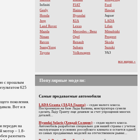
Infiniti
FIAT
Ford
Geely
Haima
Hawtai
Honda
Hyundai
Jaguar
Jeep
KIA
LADA
Land Rover
Lexus
Lifan
Mazda
Mercedes - Benz
Mitsubishi
Nissan
Opel
Peugeot
Ravon
Renault
Skoda
SsangYong
Subaru
Suzuki
Toyota
Volkswagen
УАЗ
все марки »
Популярные модели:
нию с прошлым
результатом 625
Самые продаваемые автомобили
ущего поколения.
LADA Granta (ЛАДА Гранта)
– седан малого класса.
авала. Вот и в
Построенную на базе Лады Калины, конструктора сумели
сделать Ладу Гранту еще дешевле за счет упрощения многих
деталей...
Hyundai Solaris (Хендай Солярис)
– седан малого класса.
 передач на
Автомобиль разработан специально для нашей страны с учетом
эксплуатации в условиях российского климата и остается одной
 мотор – 1.8-
из самых продаваемых моделей на отечественном рынке...
обен разогнать