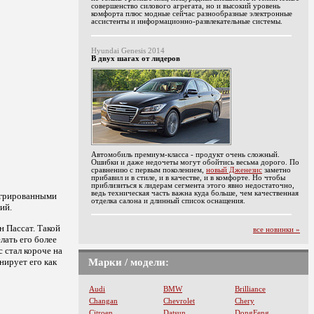
совершенство силового агрегата, но и высокий уровень
комфорта плюс модные сейчас разнообразные электронные
ассистенты и информационно-развлекательные системы.
Hyundai Genesis 2014
В двух шагах от лидеров
Автомобиль премиум-класса - продукт очень сложный.
Ошибки и даже недочеты могут обойтись весьма дорого. По
сравнению с первым поколением,
новый Дженезис
заметно
прибавил и в стиле, и в качестве, и в комфорте. Но чтобы
приблизиться к лидерам сегмента этого явно недостаточно,
ведь техническая часть важна куда больше, чем качественная
егрированными
отделка салона и длинный список оснащения.
ий.
н Пассат. Такой
все новинки »
лать его более
 стал короче на
нирует его как
Марки / модели:
Audi
BMW
Brilliance
Changan
Chevrolet
Chery
Citroen
Datsun
DongFeng