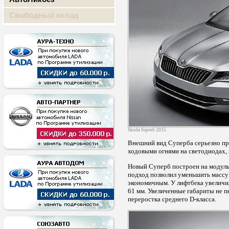
Свободный склад
Skoda Superb 2015
Внешний вид Суперба серьезно пр
ходовыми огнями на светодиодах,
Новый Суперб построен на модульн
подход позволил уменьшить массу 
экономичным. У лифтбека увеличила
61 мм. Увеличенные габариты не п
переростка среднего D-класса.