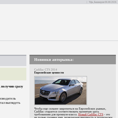
| Уфа, Башкирия 06.08.2026
Новинки авторынка:
Cadillac CTS 2014
Европейские ценности
 получив сразу
изводитель
тал выглядеть
Чтобы еще сильнее закрепиться на Европейских рынках,
Cadillac старается соответствовать принятым здесь
требованиям для премиум-класса.
Новый Cadillac CTS
- это
не только громкое имя, незаурядная внешность и техническое