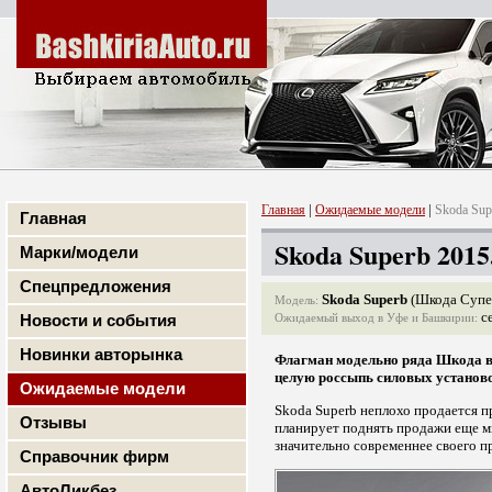
|
|
Главная
Ожидаемые модели
Skoda Sup
Главная
Skoda Superb 2015
Марки/модели
Спецпредложения
Skoda Superb
(Шкода Супе
Модель:
се
Новости и события
Ожидаемый выход в Уфе и Башкирии:
Новинки авторынка
Флагман модельно ряда Шкода в т
целую россыпь силовых установо
Ожидаемые модели
Skoda Superb неплохо продается 
Отзывы
планирует поднять продажи еще ми
значительно современнее своего п
Справочник фирм
АвтоЛикбез