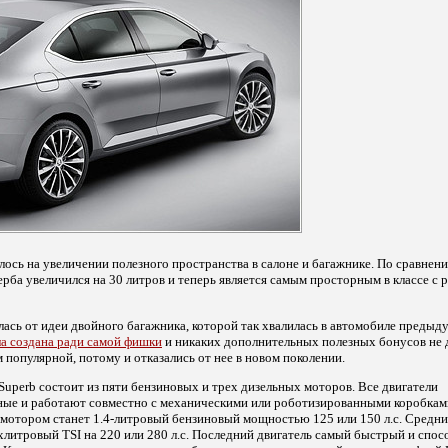
алось на увеличении полезного пространства в салоне и багажнике. По сравне
рба увеличился на 30 литров и теперь является самым просторным в классе с 
лась от идеи двойного багажника, которой так хвалилась в автомобиле предыд
а создана ради самой фишки
и никаких дополнительных полезных бонусов не д
популярной, потому и отказались от нее в новом поколении.
Superb состоит из пяти бензиновых и трех дизельных моторов. Все двигатели
ые и работают совместно с механическими или роботизированными коробками
 мотором станет 1.4-литровый бензиновый мощностью 125 или 150 л.с. Средний
ухлитровый TSI на 220 или 280 л.с. Последний двигатель самый быстрый и спос