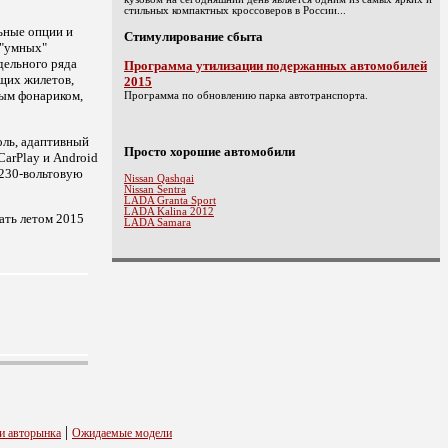
стильных компактных кроссоверов в России...
ьные опции и
Стимулирование сбыта
 "умных"
дельного ряда
Программа утилизации подержанных автомобилей
ющих жилетов,
2015
ным фонариком,
Программа по обновлению парка автотранспорта.
оль, адаптивный
Просто хорошие автомобили
arPlay и Android
 230-вольтовую
Nissan Qashqai
Nissan Sentra
LADA Granta Sport
LADA Kalina 2012
ать летом 2015
LADA Samara
|
и авторынка
Ожидаемые модели