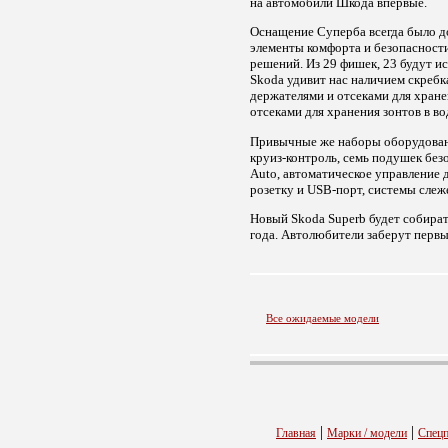
на автомобили Шкода впервые.
Оснащение Суперба всегда было д
элементы комфорта и безопасности
решений. Из 29 фишек, 23 будут ис
Skoda удивит нас наличием скребк
держателями и отсеками для хран
отсеками для хранения зонтов в в
Привычные же наборы оборудовани
круиз-контроль, семь подушек бе
Auto, автоматическое управление 
розетку и USB-порт, системы сле
Новый Skoda Superb будет собират
года. Автолюбители заберут первы
Все ожидаемые модели
|
|
Главная
Марки / модели
Спец