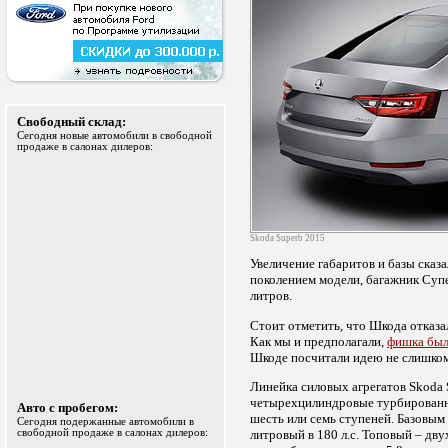
Свободный склад:
Сегодня новые автомобили в свободной
продаже в салонах дилеров:
Skoda Superb 2015
Увеличение габаритов и базы сказ
поколением модели, багажник Супе
литров.
Стоит отметить, что Шкода отказа
Как мы и предполагали,
фишка был
Шкоде посчитали идею не слишком 
Линейка силовых агрегатов Skoda 
четырехцилиндровые турбированн
Авто с пробегом:
шесть или семь ступеней. Базовым
Сегодня подержанные автомобили в
свободной продаже в салонах дилеров:
литровый в 180 л.с. Топовый – дв