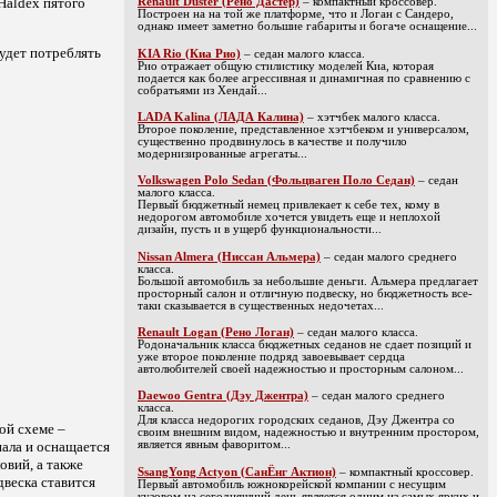
Haldex пятого
Renault Duster (Рено Дастер)
– компактный кроссовер.
Построен на на той же платформе, что и Логан с Сандеро,
однако имеет заметно большие габариты и богаче оснащение...
будет потреблять
KIA Rio (Киа Рио)
– седан малого класса.
Рио отражает общую стилистику моделей Киа, которая
подается как более агрессивная и динамичная по сравнению с
собратьями из Хендай...
LADA Kalina (ЛАДА Калина)
– хэтчбек малого класса.
Второе поколение, представленное хэтчбеком и универсалом,
существенно продвинулось в качестве и получило
модернизированные агрегаты...
Volkswagen Polo Sedan (Фольцваген Поло Седан)
– седан
малого класса.
Первый бюджетный немец привлекает к себе тех, кому в
недорогом автомобиле хочется увидеть еще и неплохой
дизайн, пусть и в ущерб функциональности...
Nissan Almera (Ниссан Альмера)
– седан малого среднего
класса.
Большой автомобиль за небольшие деньги. Альмера предлагает
просторный салон и отличную подвеску, но бюджетность все-
таки сказывается в существенных недочетах...
Renault Logan (Рено Логан)
– седан малого класса.
Родоначальник класса бюджетных седанов не сдает позиций и
уже второе поколение подряд завоевывает сердца
автолюбителей своей надежностью и просторным салоном...
Daewoo Gentra (Дэу Джентра)
– седан малого среднего
класса.
Для класса недорогих городских седанов, Дэу Джентра со
ой схеме –
своим внешним видом, надежностью и внутренним простором,
ала и оснащается
является явным фаворитом...
овий, а также
SsangYong Actyon (СанЁнг Актион)
– компактный кроссовер.
двеска ставится
Первый автомобиль южнокорейской компании с несущим
кузовом на сегодняшний день является одним из самых ярких и