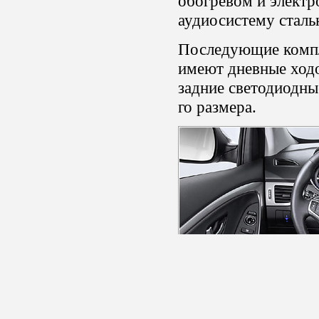
обогревом и электр
аудиосистему сталь
Последующие компл
имеют дневные ходо
задние светодиодны
го размера.