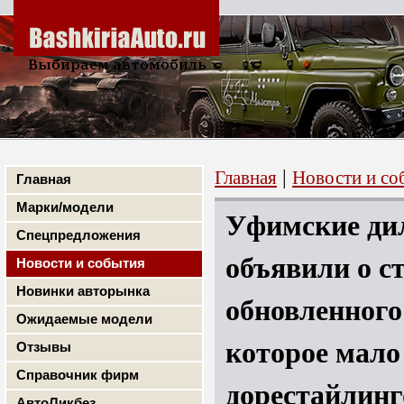
|
Главная
Новости и со
Главная
Марки/модели
Уфимские ди
Спецпредложения
объявили о с
Новости и события
Новинки авторынка
обновленного 
Ожидаемые модели
которое мало
Отзывы
Справочник фирм
дорестайлинг
АвтоЛикбез