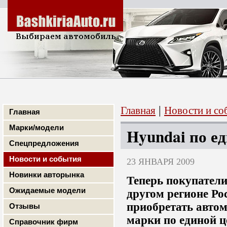
|
Главная
Новости и со
Главная
Марки/модели
Hyundai по е
Спецпредложения
Новости и события
23 ЯНВАРЯ 2009
Новинки авторынка
Теперь покупател
Ожидаемые модели
другом регионе Ро
приобретать авто
Отзывы
марки по единой ц
Справочник фирм