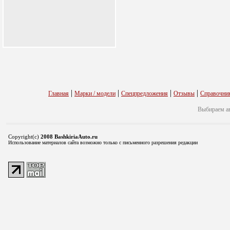
|
|
|
|
Главная
Марки / модели
Спецпредложения
Отзывы
Справочни
Выбираем а
Copyright(c)
2008 BashkiriaAuto.ru
Использование материалов сайта возможно только с письменного разрешения редакции