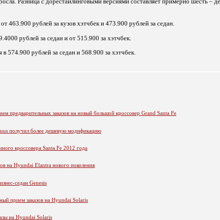
дросла. Разница с дорестайлинговыми версиями составляет примерно шесть – д
от 463.900 рублей за кузов хэтчбек и 473.900 рублей за седан.
.4000 рублей за седан и от 515.900 за хэтчбек.
 в 574.900 рублей за седан и 568.900 за хэтчбек.
ем предварительных заказов на новый большой кроссовер Grand Santa Fe
quus получил более дешевую модификацию
нного кроссовера Santa Fe 2012 года
ов на Hyundai Elantra нового поколения
изнес-седан Genesis
ый прием заказов на Hyundai Solaris
зы на Hyundai Solaris