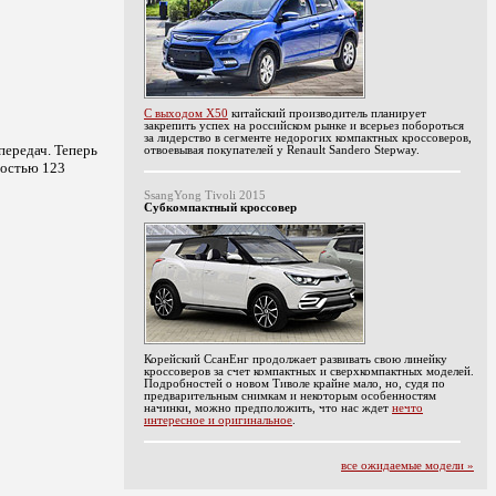
С выходом X50
китайский производитель планирует
закрепить успех на российском рынке и всерьез побороться
за лидерство в сегменте недорогих компактных кроссоверов,
передач. Теперь
отвоевывая покупателей у Renault Sandero Stepway.
ностью 123
SsangYong Tivoli 2015
Субкомпактный кроссовер
Корейский СсанЕнг продолжает развивать свою линейку
кроссоверов за счет компактных и сверхкомпактных моделей.
Подробностей о новом Тиволе крайне мало, но, судя по
предварительным снимкам и некоторым особенностям
начинки, можно предположить, что нас ждет
нечто
интересное и оригинальное
.
все ожидаемые модели »