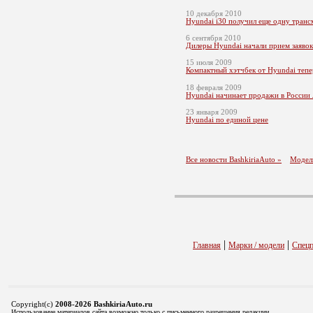
10 декабря 2010
Hyundai i30 получил еще одну тран
6 сентября 2010
Дилеры Hyundai начали прием заявок
15 июля 2009
Компактный хэтчбек от Hyundai тепе
18 февраля 2009
Hyundai начинает продажи в России
23 января 2009
Hyundai по единой цене
Все новости BashkiriaAuto »
Модел
|
|
Главная
Марки / модели
Спец
Copyright(c)
2008-2026 BashkiriaAuto.ru
Использование материалов сайта возможно только с письменного разрешения редакции