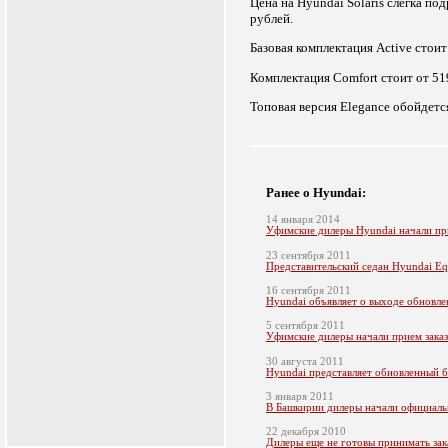
Цена на Hyundai Solaris слегка по
рублей.
Базовая комплектация Active стоит 
Комплектация Comfort стоит от 519
Топовая версия Elegance обойдется
Ранее о Hyundai:
14 января 2014
Уфимские дилеры Hyundai начали при
23 сентября 2011
Представительский седан Hyundai E
16 сентября 2011
Hyundai объявляет о выходе обновле
5 сентября 2011
Уфимские дилеры начали прием заказ
30 августа 2011
Hyundai представляет обновленный б
3 января 2011
В Башкирии дилеры начали официальн
22 декабря 2010
Дилеры еще не готовы принимать зака