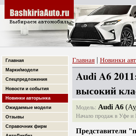
|
Главная
Новинки ав
Главная
Марки/модели
Audi A6 2011
Спецпредложения
высокий кла
Новости и события
Новинки авторынка
Audi A6
(Ау
Модель:
Ожидаемые модели
Начало продаж в Уфе и 
Отзывы
Справочник фирм
Представители "
АвтоЛикбез