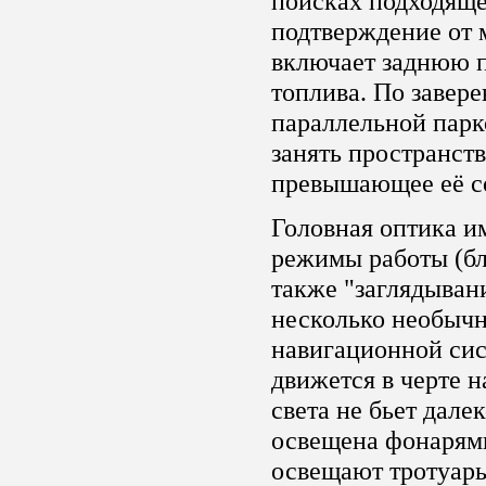
поисках подходяще
подтверждение от 
включает заднюю п
топлива. По завер
параллельной парк
занять пространств
превышающее её с
Головная оптика и
режимы работы (бл
также "заглядывани
несколько необыч
навигационной сис
движется в черте н
света не бьет далек
освещена фонарями
освещают тротуары