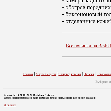
- камера заднего ви
- обогрев передних
- биксеноновый гол
- отделанные коже
Все новинки на Bashki
|
|
|
|
Главная
Марки / модели
Спецпредложения
Отзывы
Справочни
Выбираем а
Copyright(c)
2008-2026 BashkiriaAuto.ru
Использование материалов сайта возможно только с письменного разрешения редакции
О проекте