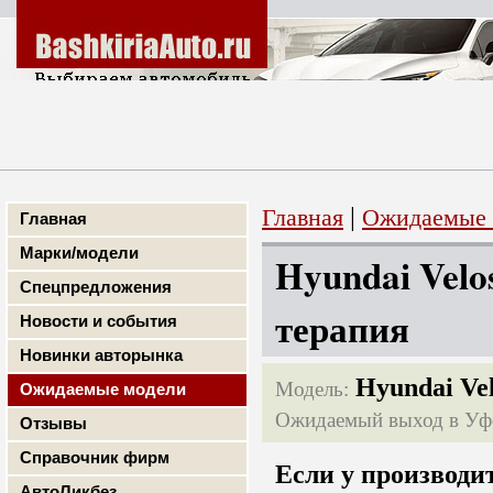
|
Главная
Ожидаемые 
Главная
Марки/модели
Hyundai Velo
Спецпредложения
терапия
Новости и события
Новинки авторынка
Hyundai Vel
Модель:
Ожидаемые модели
Ожидаемый выход в Уф
Отзывы
Справочник фирм
Если у производи
АвтоЛикбез