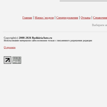
|
|
|
|
Главная
Марки / модели
Спецпредложения
Отзывы
Справочни
Выбираем а
Copyright(c)
2008-2026 BashkiriaAuto.ru
Использование материалов сайта возможно только с письменного разрешения редакции
О проекте