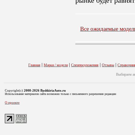
рынке будет равнят
Все ожидаемые модел
|
|
|
|
Главная
Марки / модели
Спецпредложения
Отзывы
Справочни
Выбираем а
Copyright(c)
2008-2026 BashkiriaAuto.ru
Использование материалов сайта возможно только с письменного разрешения редакции
О проекте