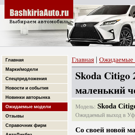
|
Главная
Ожидаемые 
Главная
Марки/модели
Skoda Citigo
Спецпредложения
маленький ч
Новости и события
Новинки авторынка
Skoda Citig
Модель:
Ожидаемые модели
Ожидаемый выход в Уф
Отзывы
Справочник фирм
Со своей новой м
АвтоЛикбез