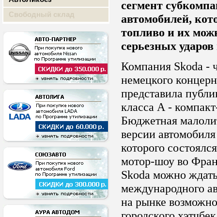
сегмент субкомп
Свободный склад
автомобилей, кот
топливо и их мож
серьезных ударов
Компания Skoda - 
немецкого концерн
представила публи
класса А - компакт
Бюджетная малоли
версии автомобиля
которого состоялся
мотор-шоу во Фран
Skoda можно ждать
международного ав
на рынке возможно
городского хэтчбек