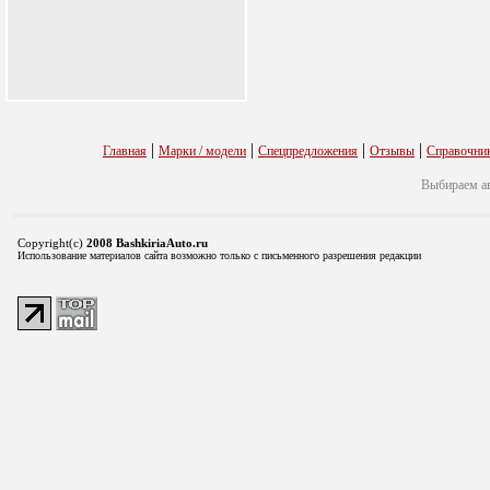
|
|
|
|
Главная
Марки / модели
Спецпредложения
Отзывы
Справочни
Выбираем а
Copyright(c)
2008 BashkiriaAuto.ru
Использование материалов сайта возможно только с письменного разрешения редакции