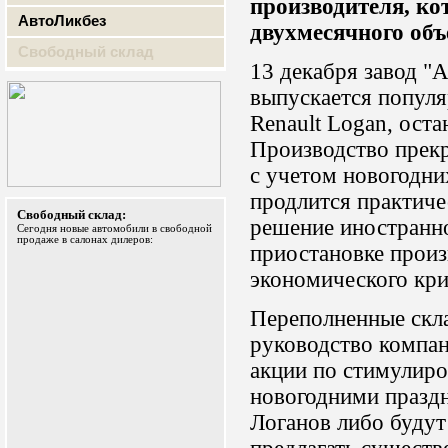
производителя, ко
АвтоЛикбез
двухмесячного объ
Свободный склад
13 декабря завод "
выпускается попул
Renault Logan, оста
Производство прекр
с учетом новогодни
продлится практиче
Свободный склад:
решение иностранно
Сегодня новые автомобили в свободной
продаже в салонах дилеров:
приостановке произ
экономического кри
Переполненные скла
руководство компа
акции по стимулиро
новогодними празд
Логанов либо будут