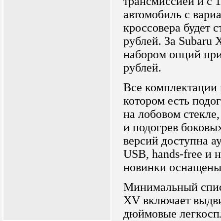
трансмиссией и с 1
автомобиль с вари
кроссовера будет с
рублей. За Subaru
набором опций прид
рублей.
Все комплектации 
котором есть подо
на лобовом стекле
и подогрев боковых
версий доступна ау
USB, hands-free и 
новинки оснащены
Минимальный спис
XV включает выдв
дюймовые легкоспл