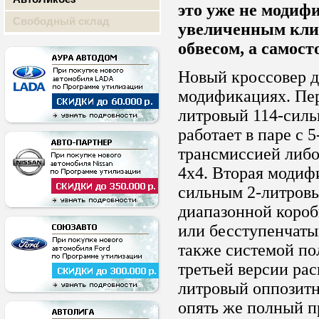
это уже не модиф
Свободный склад
увеличенным кли
обвесом, а самост
Новый кроссовер д
модификациях. Пер
литровый 114-силь
работает в паре с 
трансмиссией либо
4х4. Вторая модиф
сильным 2-литровы
диапазонной короб
или бесступенчаты
также системой по
третьей версии рас
литровый оппозитн
опять же полный п