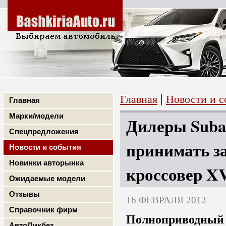
|
Главная
Новости и 
Главная
Марки/модели
Дилеры Suba
Спецпредложения
принимать з
Новости и события
Новинки авторынка
кроссовер X
Ожидаемые модели
Отзывы
16 ФЕВРАЛЯ 2012
Справочник фирм
Полноприводный 
АвтоЛикбез