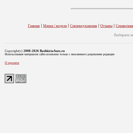
|
|
|
|
Главная
Марки / модели
Спецпредложения
Отзывы
Справочни
Выбираем а
Copyright(c)
2008-2026 BashkiriaAuto.ru
Использование материалов сайта возможно только с письменного разрешения редакции
О проекте