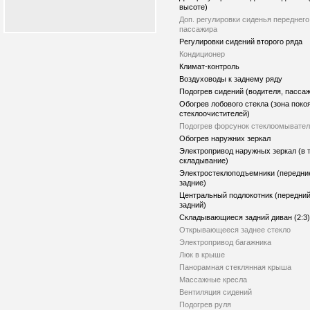
высоте)
Доп. регулировки сиденья переднего
пассажира
Регулировки сидений второго ряда
Кондиционер
Климат-контроль
Воздуховоды к заднему ряду
Подогрев сидений (водителя, пасса
Обогрев лобового стекла (зона поко
стеклоочистителей)
Подогрев форсунок стеклоомывате
Обогрев наружних зеркал
Электропривод наружных зеркал (в т
складывание)
Электростеклоподъемники (передни
задние)
Центральный подлокотник (передний
задний)
Складывающиеся задний диван (2:3)
Открывающееся заднее стекло
Электропривод багажника
Люк в крыше
Панорамная стеклянная крыша
Массажные кресла
Вентиляция сидений
Подогрев руля