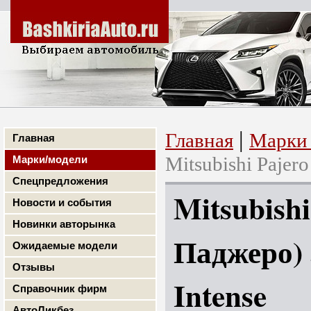
|
Главная
Марки 
Главная
Mitsubishi Pajero
Марки/модели
Спецпредложения
Mitsubish
Новости и события
Новинки авторынка
Паджеро) 
Ожидаемые модели
Отзывы
Intense
Справочник фирм
АвтоЛикбез